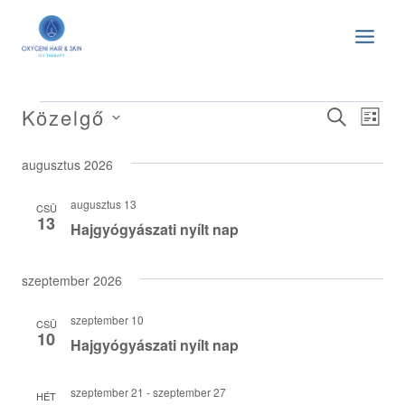
Skip
to
content
Közelgő
ESEM
ESEMÉNYEK
ES
KERESE
LIST
KIFEJEZ
Dátum
KERES
NÉ
augusztus 2026
kiválasztása.
ÉS
NA
augusztus 13
CSÜ
NÉZET
13
Hajgyógyászati nyílt nap
VÁLAS
szeptember 2026
szeptember 10
CSÜ
10
Hajgyógyászati nyílt nap
szeptember 21
-
szeptember 27
HÉT