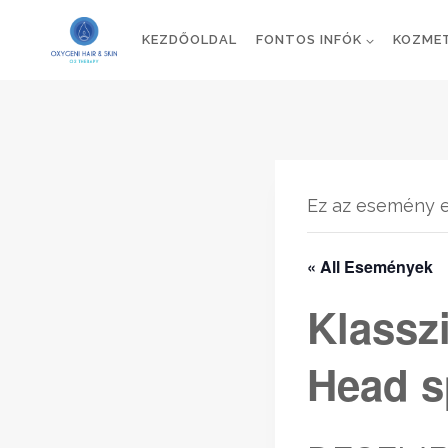
Skip
to
KEZDŐOLDAL
FONTOS INFÓK
KOZME
content
Ez az esemény e
« All Események
Klassz
Head sp