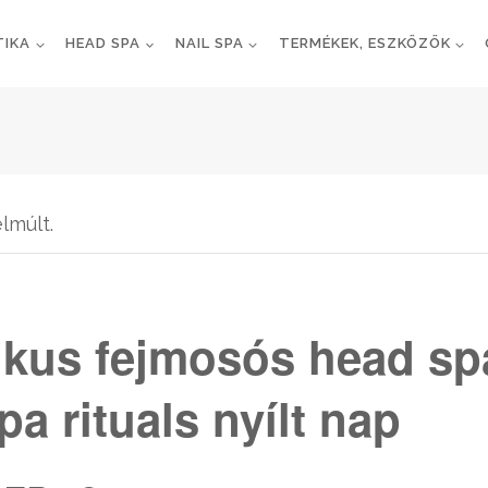
TIKA
HEAD SPA
NAIL SPA
TERMÉKEK, ESZKÖZÖK
lmúlt.
ikus fejmosós head sp
a rituals nyílt nap